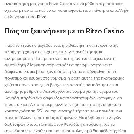
ανασκόπηση μας για το Ritzo Casino για να μάθετε περισσότερα
σχετικά με αυτό το καζίνο και να αποφασίσετε αν είναι μια κατάλληλη
επιλογή για εσάς.
Ritzo
Πώς να ξεκινήσετε με το Ritzo Casino
Παρά το τεράστιο μέγεθός του, η βιβλιοθήκη είναι εύκολη στην
πλοήγηση χάρη στις ισχυρές επιλογές αναζήτησης και
φιλτραρίσματος. Το πρώτο και πιο σημαντικό στοιχείο είναι η
αμετάκλητη δέσμευση στην ασφάλεια, τη νομιμότητα και τη
διαφάνεια. Σε μια βιομηχανία όπου η εμπιστοσύνη είναι το πιο
πολύτιμο και εύθραυστο νόμισμα, η βάση αυτής της πλατφόρμας
χτίζεται πάνω στον γερό βράχο της σωστής αδειοδότησης και
αυστηρής ρύθμισης. Λειτουργώντας νόμιμα για την αγορά του
Καναδά, παρέχει ένα ασφαλές και προστατευμένο καταφύγιο για
τους παίκτες. Αυτό το περιβάλλον ενισχύεται από την κορυφαία
κρυπτογράφηση SSL και την αυστηρή τήρηση των παγκόσμιων
πρωτοκόλλων προστασίας δεδομένων. Με πληθώρα επιλογών
διαθέσιμων στους παίκτες στον Καναδά, η απόφαση πού να
αφιερώσουν τον χρόνο και τον προϋπολογισμό διασκέδασης είναι