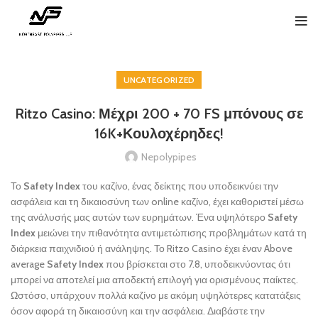
UNCATEGORIZED
Ritzo Casino: Μέχρι 200 + 70 FS μπόνους σε
16K+Κουλοχέρηδες!
Nepolypipes
Το
Safety Index
του καζίνο, ένας δείκτης που υποδεικνύει την
ασφάλεια και τη δικαιοσύνη των online καζίνο, έχει καθοριστεί μέσω
της ανάλυσής μας αυτών των ευρημάτων. Ένα υψηλότερο
Safety
Index
μειώνει την πιθανότητα αντιμετώπισης προβλημάτων κατά τη
διάρκεια παιχνιδιού ή ανάληψης. Το Ritzo Casino έχει έναν Above
average
Safety Index
που βρίσκεται στο 7.8, υποδεικνύοντας ότι
μπορεί να αποτελεί μια αποδεκτή επιλογή για ορισμένους παίκτες.
Ωστόσο, υπάρχουν πολλά καζίνο με ακόμη υψηλότερες κατατάξεις
όσον αφορά τη δικαιοσύνη και την ασφάλεια. Διαβάστε την