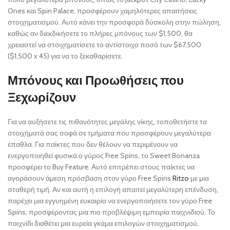
Ones και Spin Palace, προσφέρουν χαμηλότερες απαιτήσεις
στοιχηματισμού. Αυτό κάνει την προσφορά δύσκολη στην πώληση,
καθώς αν διεκδικήσετε το πλήρες μπόνους των $1,500, θα
χρειαστεί να στοιχηματίσετε το αντίστοιχο ποσό των $67,500
($1,500 x 45) για να το ξεκαθαρίσετε.
Μπόνους και Προωθήσεις που
Ξεχωρίζουν
Για να αυξήσετε τις πιθανότητες μεγάλης νίκης, τοποθετήστε τα
στοιχήματά σας σοφά σε τμήματα που προσφέρουν μεγαλύτερα
έπαθλα. Για παίκτες που δεν θέλουν να περιμένουν να
ενεργοποιηθεί φυσικά ο γύρος Free Spins, το Sweet Bonanza
προσφέρει το Buy Feature. Αυτό επιτρέπει στους παίκτες να
αγοράσουν άμεση πρόσβαση στον γύρο Free Spins
Ritzo
με μια
σταθερή τιμή. Αν και αυτή η επιλογή απαιτεί μεγαλύτερη επένδυση,
παρέχει μια εγγυημένη ευκαιρία να ενεργοποιήσετε τον γύρο Free
Spins, προσφέροντας μια πιο προβλέψιμη εμπειρία παιχνιδιού. Το
παιχνίδι διαθέτει μια ευρεία γκάμα επιλογών στοιχηματισμού,