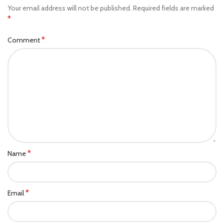
Your email address will not be published.
Required fields are marked
*
*
Comment
*
Name
*
Email